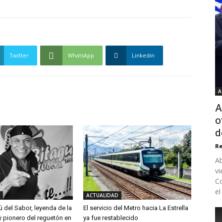
Twitter
WhatsApp
Linkedin
A
A
o
d
Re
Ab
vi
Co
el
ACTUALIDAD
ú del Sabor, leyenda de la
El servicio del Metro hacia La Estrella
y pionero del reguetón en
ya fue restablecido