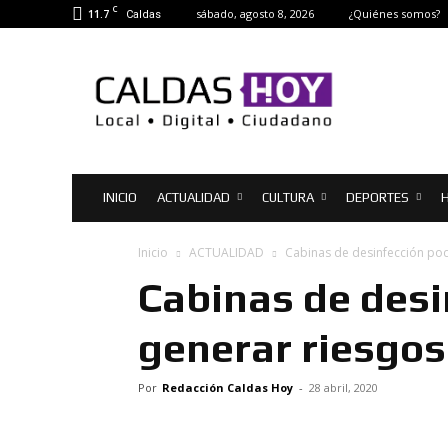
C
11.7
sábado, agosto 8, 2026
¿Quiénes somos?
Caldas
Caldas
Hoy
|
Noticias
de
Caldas
INICIO
ACTUALIDAD
CULTURA
DEPORTES
H
Inicio
ACTUALIDAD
Cabinas de desinfección pod
Cabinas de desi
generar riesgos
Por
Redacción Caldas Hoy
-
28 abril, 2020