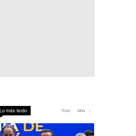
Lo más leido
Todo
Más