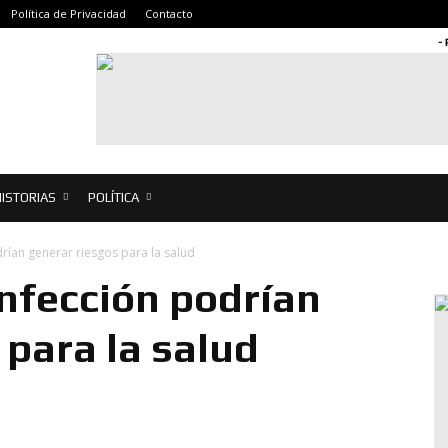
Política de Privacidad
Contacto
-
ISTORIAS
POLÍTICA
rían generar riesgos para la salud
nfección podrían
 para la salud