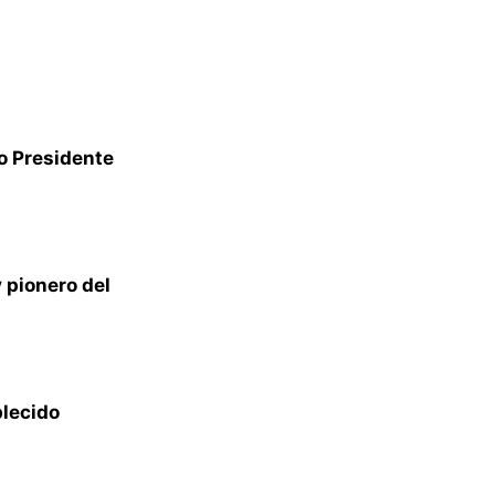
vo Presidente
y pionero del
blecido