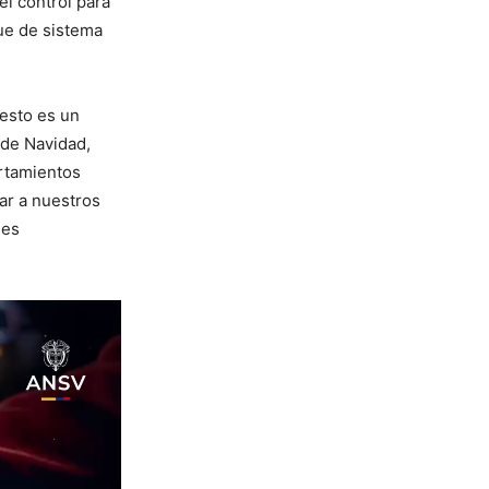
el control para
que de sistema
“esto es un
 de Navidad,
rtamientos
ar a nuestros
des