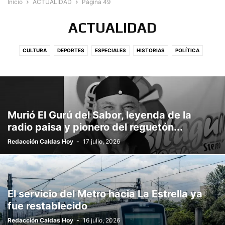
Inicio
ACTUALIDAD
Página 49
ACTUALIDAD
CULTURA
DEPORTES
ESPECIALES
HISTORIAS
POLÍTICA
SALUD
Murió El Gurú del Sabor, leyenda de la
radio paisa y pionero del reguetón...
Redacción Caldas Hoy
-
17 julio, 2026
El servicio del Metro hacia La Estrella ya
fue restablecido
Redacción Caldas Hoy
-
16 julio, 2026