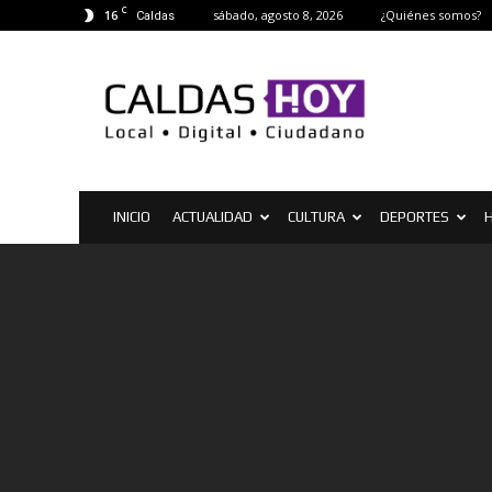
C
16
sábado, agosto 8, 2026
¿Quiénes somos?
Caldas
Caldas
Hoy
|
Noticias
de
Caldas
INICIO
ACTUALIDAD
CULTURA
DEPORTES
H