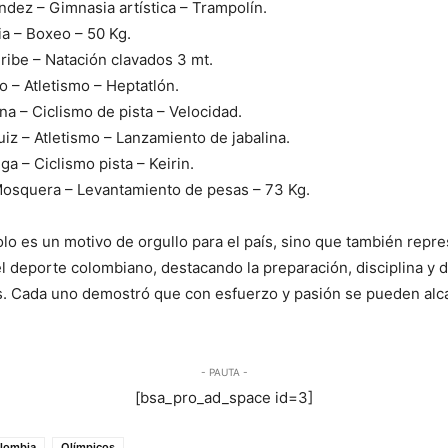
dez – Gimnasia artística – Trampolín.
ia – Boxeo – 50 Kg.
Uribe – Natación clavados 3 mt.
o – Atletismo – Heptatlón.
a – Ciclismo de pista – Velocidad.
uiz – Atletismo – Lanzamiento de jabalina.
ga – Ciclismo pista – Keirin.
Mosquera – Levantamiento de pesas – 73 Kg.
olo es un motivo de orgullo para el país, sino que también repre
del deporte colombiano, destacando la preparación, disciplina y 
as. Cada uno demostró que con esfuerzo y pasión se pueden al
- PAUTA -
[bsa_pro_ad_space id=3]
lombia
Olímpicos