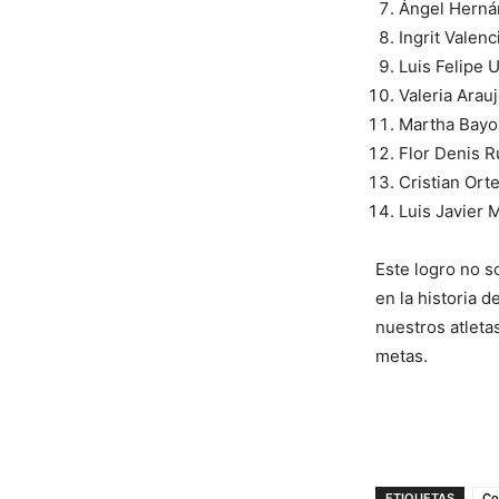
Ángel Hernán
Ingrit Valenc
Luis Felipe 
Valeria Arauj
Martha Bayon
Flor Denis R
Cristian Orte
Luis Javier 
Este logro no s
en la historia 
nuestros atlet
metas.
ETIQUETAS
Co