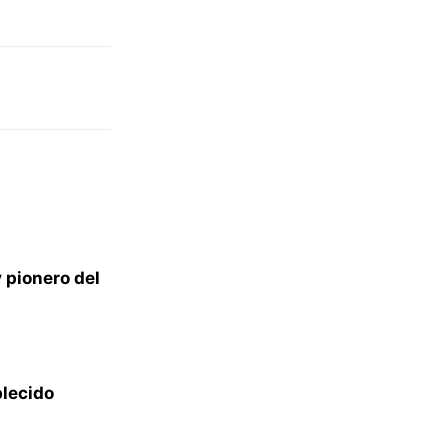
y pionero del
blecido