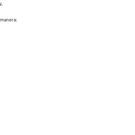
l.
e manera: