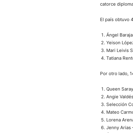
catorce diploma
El país obtuvo 
Ángel Baraja
Yeison López
Mari Leivis 
Tatiana Rent
Por otro lado, 
Queen Saray 
Angie Valdés
Selección Co
Mateo Carmo
Lorena Arena
Jenny Arias 