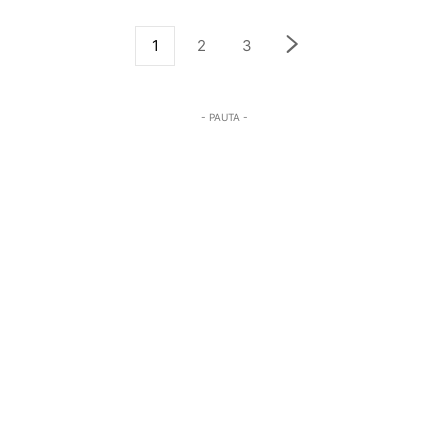
1
2
3
- PAUTA -